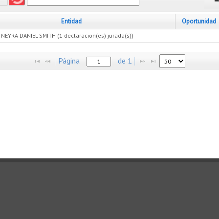
Entidad
Oportunidad
EYRA DANIEL SMITH (1 declaracion(es) jurada(s))
Página
de
1