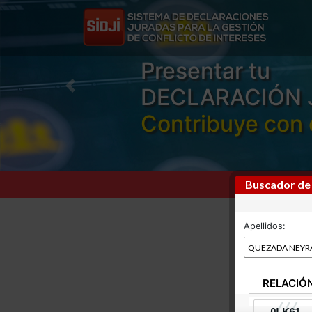
Presentar tu
DECLARACIÓN 
Previous
Contribuye con 
Buscador de
Apellidos:
RELACIÓ