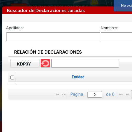
No exi
Buscador de Declaraciones Juradas
Apellidos:
Nombres:
RELACIÓN DE DECLARACIONES
Previous
Next
Entidad
Página
de
0