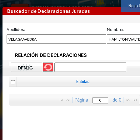
No exi
Buscador de Declaraciones Juradas
Apellidos:
Nombres:
RELACIÓN DE DECLARACIONES
Previous
Next
Entidad
Página
de
0