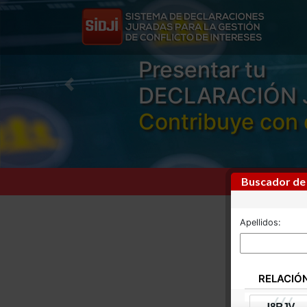
Presentar tu
DECLARACIÓN 
Previous
Contribuye con 
Buscador de
Apellidos:
RELACIÓ