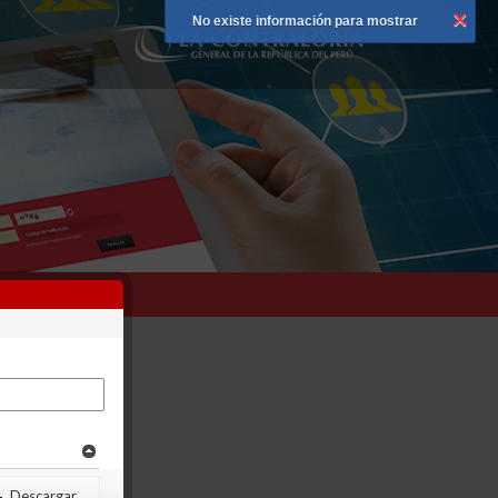
×
No existe información para mostrar
Next
Descargar