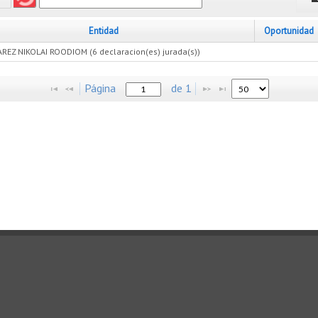
Entidad
Oportunidad
REZ NIKOLAI ROODIOM (6 declaracion(es) jurada(s))
Página
de
1