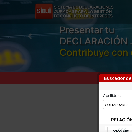
Presentar tu
DECLARACIÓN 
Previous
Contribuye con 
Buscador de
Apellidos:
RELACIÓ