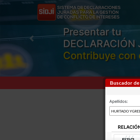
Presentar tu
DECLARACIÓN 
Previous
Contribuye con 
Buscador de
Apellidos:
RELACIÓ